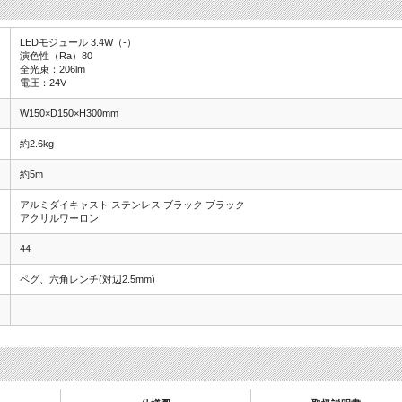
LEDモジュール 3.4W（-）
演色性（Ra）80
全光束：206lm
電圧：24V
W150×D150×H300mm
約2.6kg
約5m
アルミダイキャスト ステンレス ブラック ブラック
アクリルワーロン
44
ペグ、六角レンチ(対辺2.5mm)