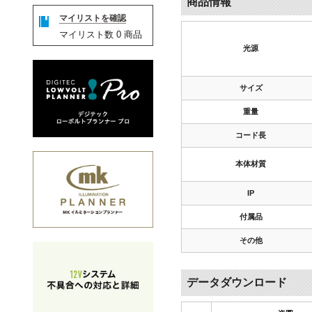
商品情報
マイリストを確認
マイリスト数
0
商品
光源
サイズ
重量
コード長
本体材質
IP
付属品
その他
データダウンロード