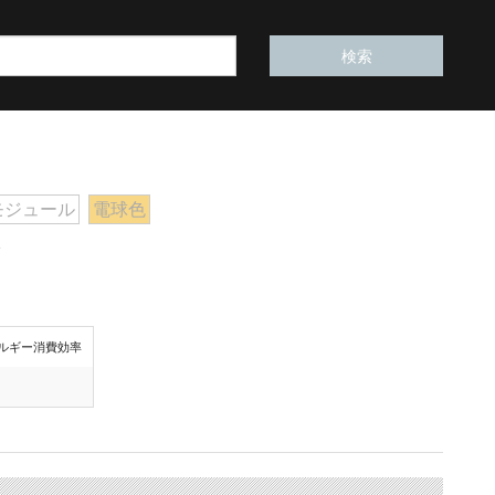
モジュール
電球色
ク
ルギー消費効率