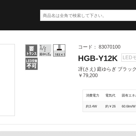
コード： 83070100
HGB-Y12K
LED
冴(さえ) 庭ゆらぎ ブラッ
￥79,200
消費電力
電気代
固有エネ
約3.4W
約￥26
60.6lm/W