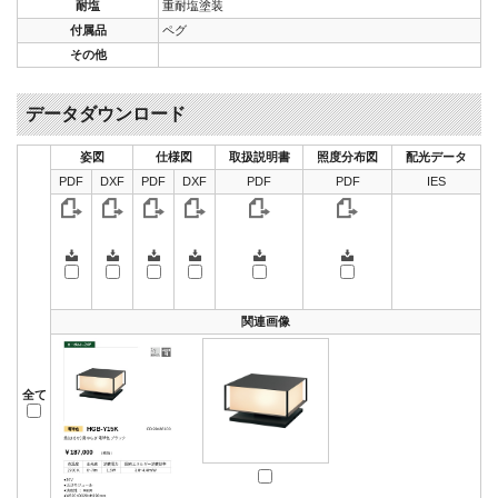
耐塩
重耐塩塗装
付属品
ペグ
その他
データダウンロード
姿図
仕様図
取扱説明書
照度分布図
配光データ
PDF
DXF
PDF
DXF
PDF
PDF
IES
関連画像
全て