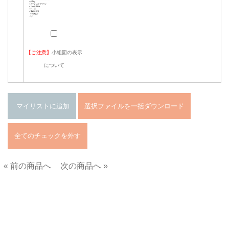
【ご注意】
小組図の表示
について
« 前の商品へ
次の商品へ »
■