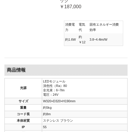
ック
￥187,000
消費電
電気
固有エネルギー消費
力
代
効率
約
約1.6W
3.8~4.4lm/W
￥12
商品情報
LEDモジュール
演色性（Ra）80
光源
全光束：6~7lm
電圧：24V
サイズ
W320×D320×H190mm
重量
約5kg
コード長
約8m
本体材質
ステンレス ブラウン
IP
55