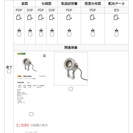
姿図
仕様図
取扱説明書
照度分布図
配光データ
PDF
DXF
PDF
DXF
PDF
PDF
IES
関連画像
全て
【ご注意】
小組図の表示
について