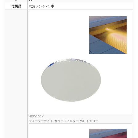
付属品
六角レンチ×１本
HEC-150Y
ウォーターライト カラーフィルター M/L イエロー