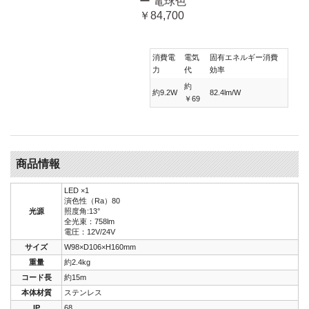
ー 電球色
￥84,700
消費電
電気
固有エネルギー消費
力
代
効率
約
約9.2W
82.4lm/W
￥69
商品情報
LED ×1
演色性（Ra）80
光源
照度角:13°
全光束：758lm
電圧：12V/24V
サイズ
W98×D106×H160mm
重量
約2.4kg
コード長
約15m
本体材質
ステンレス
IP
68