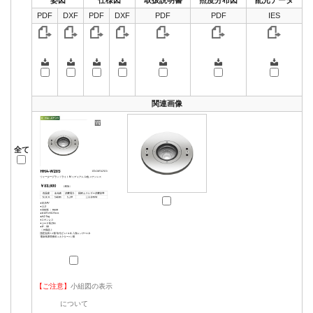
PDF
DXF
PDF
DXF
PDF
PDF
IES
関連画像
全て
【ご注意】
小組図の表示
について