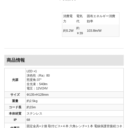
消費電
電気
固有エネルギー消費
力
代
効率
約
約5.2W
103.8lm/W
￥39
商品情報
LED ×1
演色性（Ra）80
光源
照度角:37°
全光束：540lm
電圧：12V/24V
サイズ
Φ135×H128mm
重量
約2.5kg
コード長
約15m
本体材質
ステンレス
IP
68
固定金具×２個 取付ビス×４本 六角レンチ×１本 電線保護管接続コネ
付属品