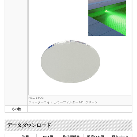
HEC-150G
ウォーターライト カラーフィルター M/L グリーン
その他
データダウンロード
姿図
仕様図
取扱説明書
照度分布図
配光データ