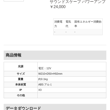
サウンドスケープ パワーアンプ
￥24,000
消費電
電気
固有エネルギー消費効
力
代
率
-
-
-
商品情報
光源
電圧：12V
サイズ
W210×D50×H92mm
重量
約0.1kg
本体材質
ABS アルミ
IP
X3
その他
データダウンロード