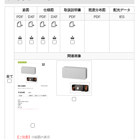
姿図
仕様図
取扱説明書
照度分布図
配光データ
PDF
DXF
PDF
DXF
PDF
PDF
IES
関連画像
全て
【ご注意】
小組図の表示