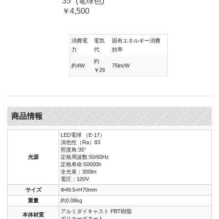
35° (電球色)
￥4,500
消費電
電気
固有エネルギー消費
力
代
効率
約
約4W
75lm/W
￥26
商品情報
LED電球 （E-17）
演色性（Ra）83
照度角:35°
光源
定格周波数:50/60Hz
定格寿命:50000h
全光束：300lm
電圧：100V
サイズ
Φ49.5×H70mm
重量
約0.08kg
アルミダイキャスト PBT樹脂
本体材質
ポリカーボネート