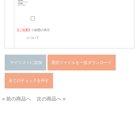
【ご注意】
小組図の表示
について
« 前の商品へ
次の商品へ »
■