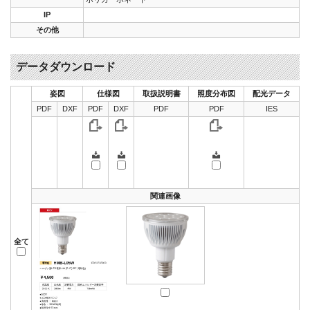
IP
その他
データダウンロード
姿図
仕様図
取扱説明書
照度分布図
配光データ
PDF
DXF
PDF
DXF
PDF
PDF
IES
関連画像
全て