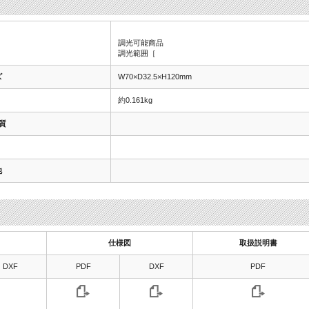
調光可能商品
調光範囲［
ズ
W70×D32.5×H120mm
約0.161kg
質
他
仕様図
取扱説明書
DXF
PDF
DXF
PDF