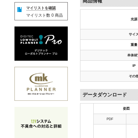
商品情報
マイリストを確認
マイリスト数
0
商品
光源
サイ
重量
本体材
IP
その
データダウンロード
姿図
PDF