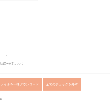
小組図の表示について
»