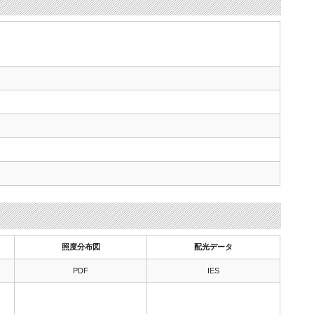
照度分布図
配光データ
PDF
IES