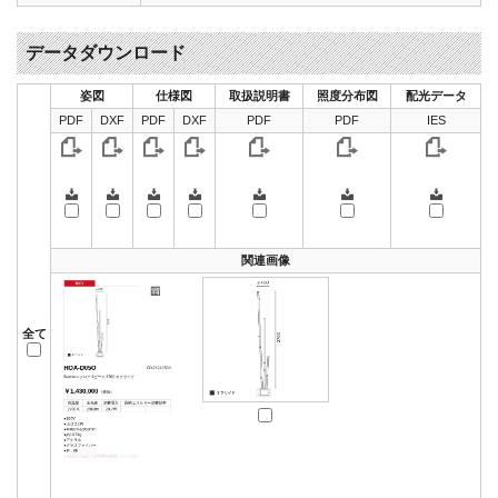
データダウンロード
姿図
仕様図
取扱説明書
照度分布図
配光データ
PDF
DXF
PDF
DXF
PDF
PDF
IES
関連画像
全て