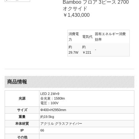
Bamboo フロア 3ピース 2700
オクサイド
￥1,430,000
消費電
固有エネルギー消費
電気代
力
効率
約
約
-
29.7W
￥221
商品情報
LED 2.1W×9
光源
全光束：1580lm
電圧：100V
サイズ
Φ400×H2950mm
重量
約19.5kg
本体材質
アクリル グラスファイバー
IP
66
その他