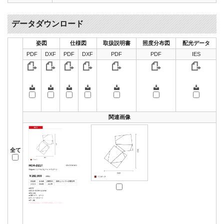
データダウンロード
姿図
仕様図
取扱説明書
照度分布図
配光データ
PDF
DXF
PDF
DXF
PDF
PDF
IES
関連画像
全て