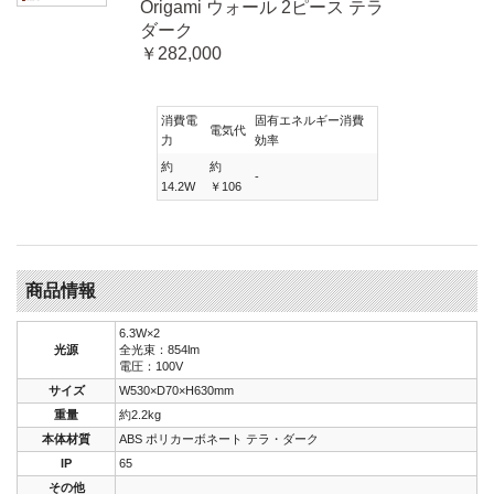
Origami ウォール 2ピース テラ
ダーク
￥282,000
消費電
固有エネルギー消費
電気代
力
効率
約
約
-
14.2W
￥106
商品情報
6.3W×2
光源
全光束：854lm
電圧：100V
サイズ
W530×D70×H630mm
重量
約2.2kg
本体材質
ABS ポリカーボネート テラ・ダーク
IP
65
その他