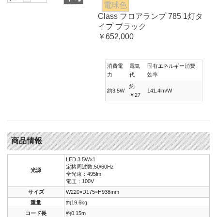
電球色
Class フロアランプ 785 1灯タ
イプ ブラック
￥652,000
消費電
電気
固有エネルギー消費
力
代
効率
約
約3.5W
141.4lm/W
￥27
商品情報
LED 3.5W×1
定格周波数:50/60Hz
光源
全光束：495lm
電圧：100V
サイズ
W220×D175×H938mm
重量
約19.6kg
コード長
約0.15m