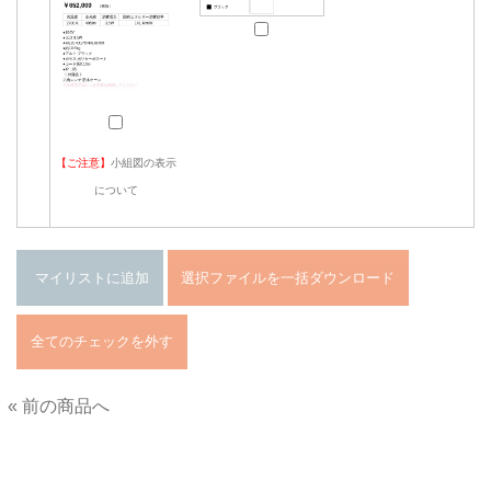
【ご注意】
小組図の表示
について
« 前の商品へ
■