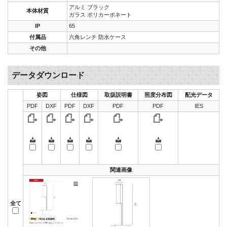
アルミ ブラック
本体材質
ガラス ポリカーボネート
IP
65
付属品
六角レンチ 防水ケース
その他
データダウンロード
姿図
仕様図
取扱説明書
照度分布図
配光データ
PDF
DXF
PDF
DXF
PDF
PDF
IES
関連画像
全て