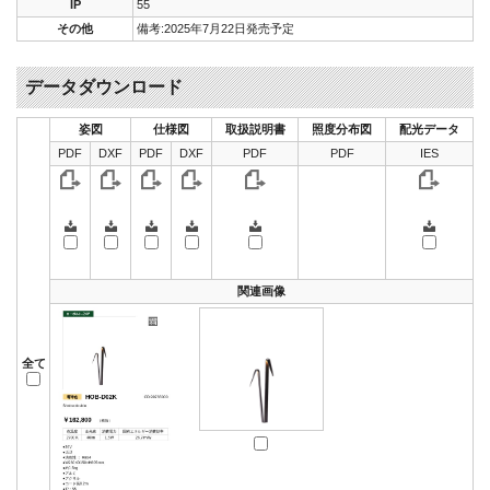
IP
55
その他
備考:2025年7月22日発売予定
データダウンロード
姿図
仕様図
取扱説明書
照度分布図
配光データ
PDF
DXF
PDF
DXF
PDF
PDF
IES
関連画像
全て