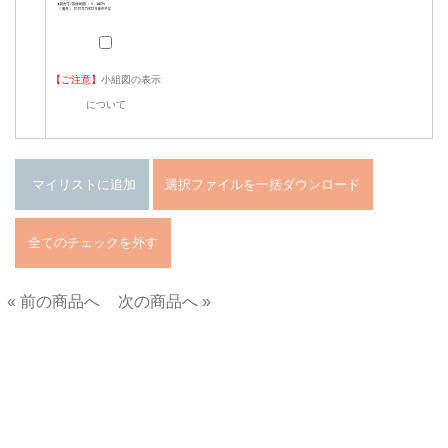
【ご注意】
小組図の表示
について
« 前の商品へ
次の商品へ »
■