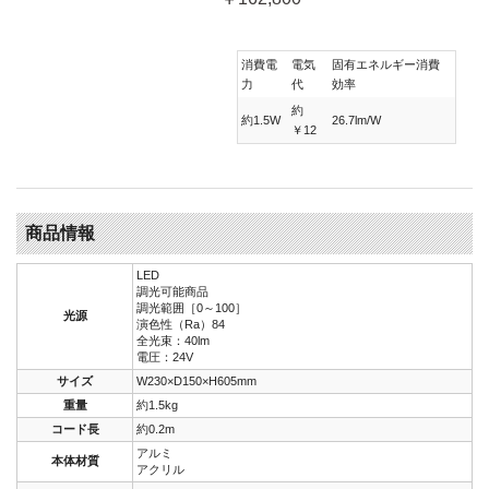
消費電
電気
固有エネルギー消費
力
代
効率
約
約1.5W
26.7lm/W
￥12
商品情報
LED
調光可能商品
調光範囲［0～100］
光源
演色性（Ra）84
全光束：40lm
電圧：24V
サイズ
W230×D150×H605mm
重量
約1.5kg
コード長
約0.2m
アルミ
本体材質
アクリル