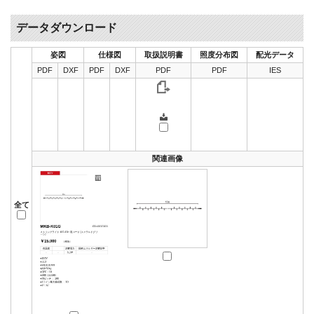
データダウンロード
姿図
仕様図
取扱説明書
照度分布図
配光データ
PDF
DXF
PDF
DXF
PDF
PDF
IES
関連画像
全て