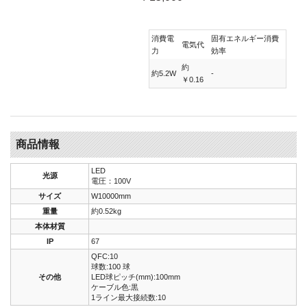
消費電
固有エネルギー消費
電気代
力
効率
約
約5.2W
-
￥0.16
商品情報
LED
光源
電圧：100V
サイズ
W10000mm
重量
約0.52kg
本体材質
IP
67
QFC:10
球数:100 球
その他
LED球ピッチ(mm):100mm
ケーブル色:黒
1ライン最大接続数:10