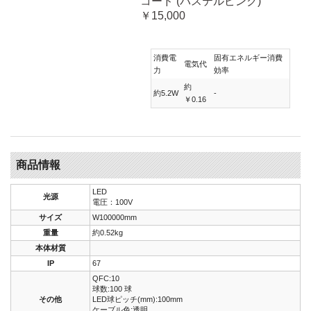
コード (パステルピンク)
￥15,000
消費電
固有エネルギー消費
電気代
力
効率
約
約5.2W
-
￥0.16
商品情報
LED
光源
電圧：100V
サイズ
W100000mm
重量
約0.52kg
本体材質
IP
67
QFC:10
球数:100 球
その他
LED球ピッチ(mm):100mm
ケーブル色:透明