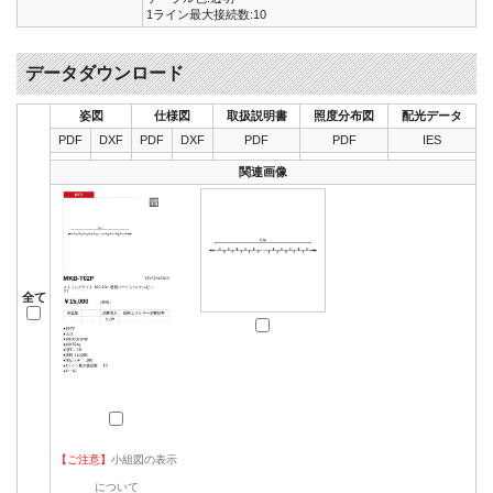
1ライン最大接続数:10
データダウンロード
姿図
仕様図
取扱説明書
照度分布図
配光データ
PDF
DXF
PDF
DXF
PDF
PDF
IES
関連画像
全て
【ご注意】
小組図の表示
について