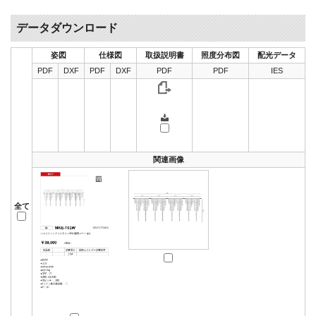
データダウンロード
姿図
仕様図
取扱説明書
照度分布図
配光データ
PDF
DXF
PDF
DXF
PDF
PDF
IES
関連画像
全て