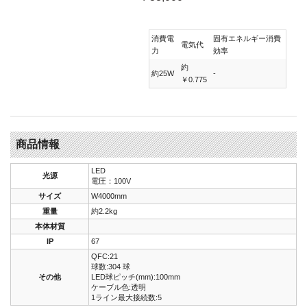
消費電
固有エネルギー消費
電気代
力
効率
約
約25W
-
￥0.775
商品情報
LED
光源
電圧：100V
サイズ
W4000mm
重量
約2.2kg
本体材質
IP
67
QFC:21
球数:304 球
その他
LED球ピッチ(mm):100mm
ケーブル色:透明
1ライン最大接続数:5