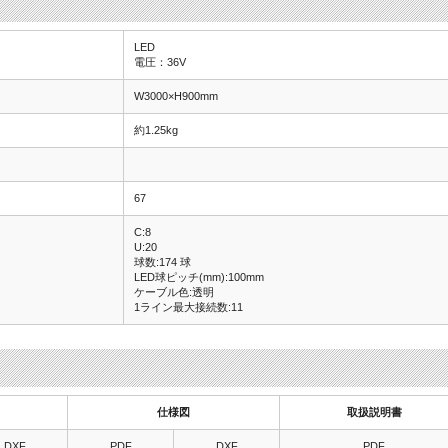
LED
電圧：36V
W3000×H900mm
約1.25kg
67
C:8
U:20
球数:174 球
LED球ピッチ(mm):100mm
ケーブル色:透明
1ライン最大接続数:11
仕様図
取扱説明書
DXF
PDF
DXF
PDF