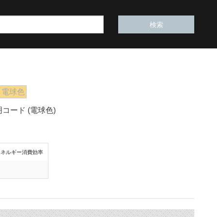
電球色
明コード (電球色)
エネルギー消費効率