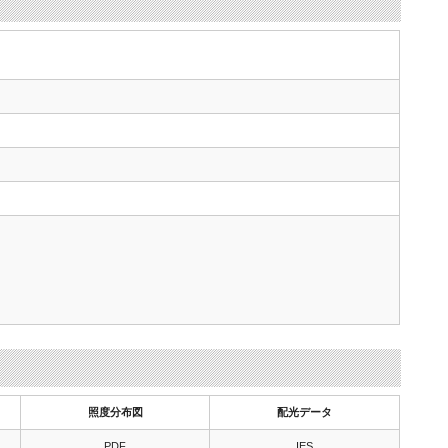
照度分布図
配光データ
PDF
IES