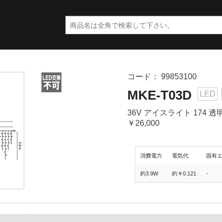
コード： 99853100
MKE-T03D
LED
36V アイスライト 174 透
￥26,000
消費電力
電気代
固有
約3.9W
約￥0.121
-