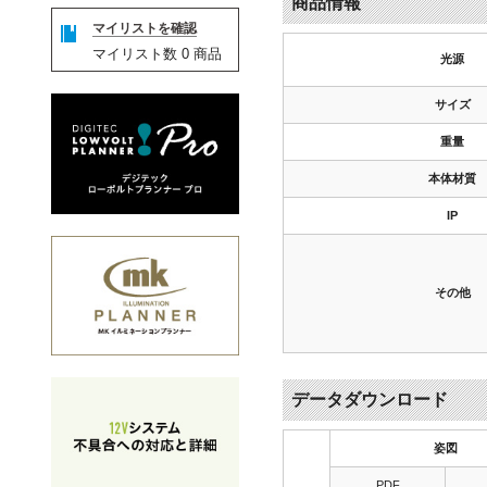
商品情報
マイリストを確認
マイリスト数
0
商品
光源
サイズ
重量
本体材質
IP
その他
データダウンロード
姿図
PDF