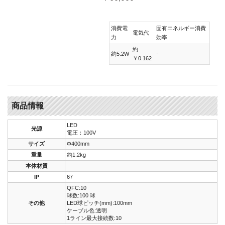
消費電
固有エネルギー消費
電気代
力
効率
約
約5.2W
-
￥0.162
商品情報
LED
光源
電圧：100V
サイズ
Φ400mm
重量
約1.2kg
本体材質
IP
67
QFC:10
球数:100 球
その他
LED球ピッチ(mm):100mm
ケーブル色:透明
1ライン最大接続数:10