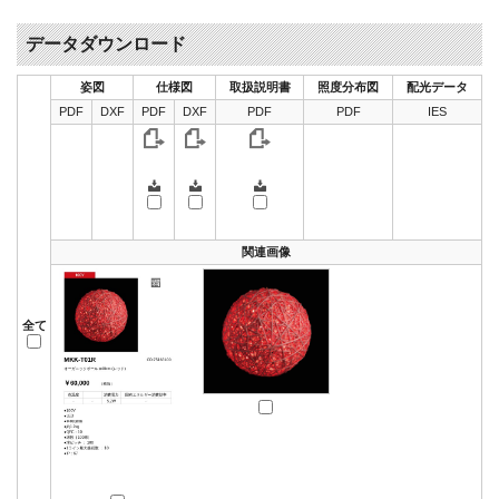
データダウンロード
姿図
仕様図
取扱説明書
照度分布図
配光データ
PDF
DXF
PDF
DXF
PDF
PDF
IES
関連画像
全て