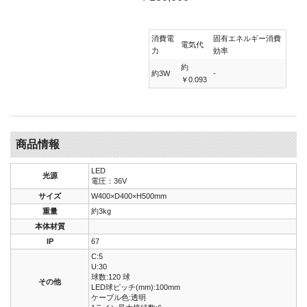
消費電
固有エネルギー消費
電気代
力
効率
約
約3W
-
￥0.093
商品情報
LED
光源
電圧：36V
サイズ
W400×D400×H500mm
重量
約3kg
本体材質
IP
67
C:5
U:30
球数:120 球
その他
LED球ピッチ(mm):100mm
ケーブル色:透明