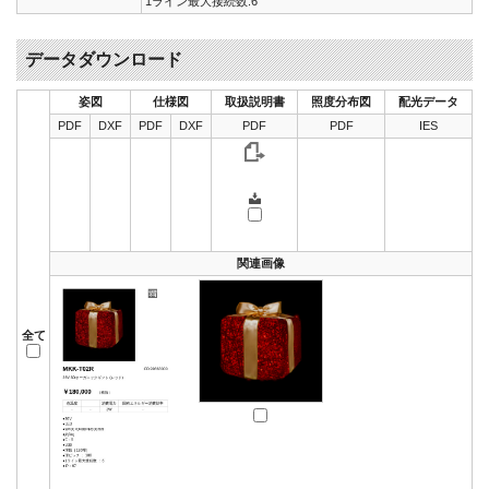
1ライン最大接続数:6
データダウンロード
姿図
仕様図
取扱説明書
照度分布図
配光データ
PDF
DXF
PDF
DXF
PDF
PDF
IES
関連画像
全て