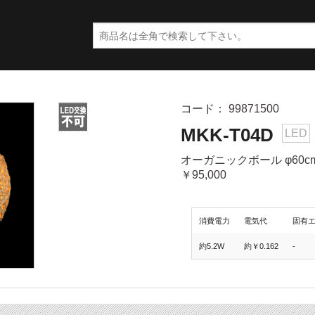
コード： 99871500
MKK-T04D
LED
オーガニックボール φ60c
￥95,000
消費電力
電気代
固有
約5.2W
約￥0.162
-