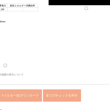
小組図の表示について
»