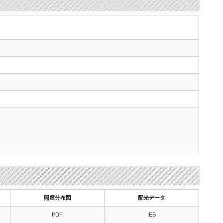
照度分布図
配光データ
PDF
IES