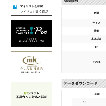
商品情報
マイリストを確認
マイリスト数
0
商品
光源
サイズ
重量
本体材質
IP
その他
データダウンロード
姿図
PDF