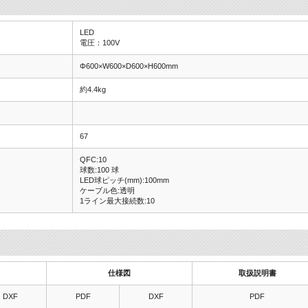
LED
電圧：100V
Φ600×W600×D600×H600mm
約4.4kg
67
QFC:10
球数:100 球
LED球ピッチ(mm):100mm
ケーブル色:透明
1ライン最大接続数:10
仕様図
取扱説明書
DXF
PDF
DXF
PDF