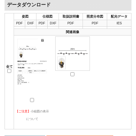
データダウンロード
姿図
仕様図
取扱説明書
照度分布図
配光データ
PDF
DXF
PDF
DXF
PDF
PDF
IES
関連画像
全て
【ご注意】
小組図の表示
について