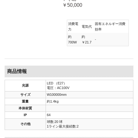
￥50,000
消費電
固有エネルギー消費
電気代
力
効率
約
約
-
700W
￥21.7
商品情報
LED （E27）
光源
電圧：AC100V
サイズ
W100000mm
重量
約1.4kg
本体材質
IP
64
球数:20 球
その他
1ライン最大接続数:2