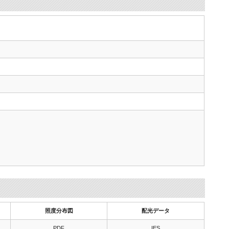
照度分布図
配光データ
PDF
IES