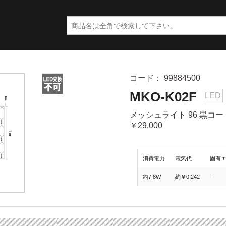
コード： 99884500
MKO-K02F
LED
メッシュライト 96 黒コー
￥29,000
消費電力
電気代
固有
約7.8W
約￥0.242
-