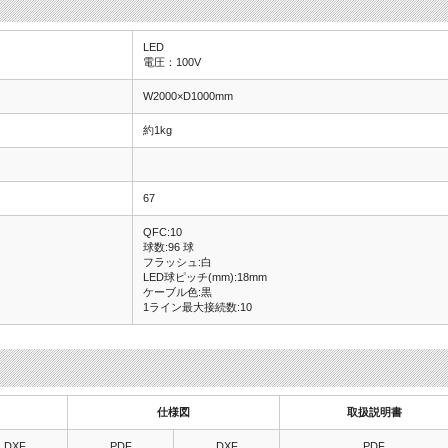
LED
電圧：100V
W2000×D1000mm
約1kg
67
QFC:10
球数:96 球
フラッシュ:白
LED球ピッチ(mm):18mm
ケーブル色:黒
1ライン最大接続数:10
仕様図
取扱説明書
DXF
PDF
DXF
PDF