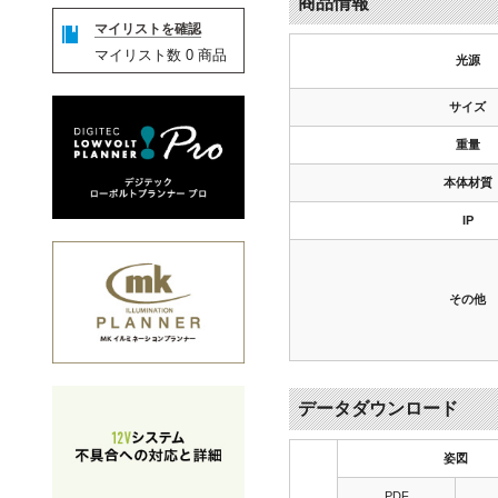
商品情報
マイリストを確認
マイリスト数
0
商品
光源
サイズ
重量
本体材質
IP
その他
データダウンロード
姿図
PDF