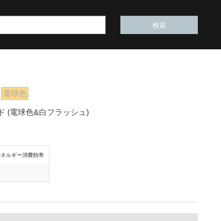
電球色
ド (電球色&白フラッシュ)
エネルギー消費効率