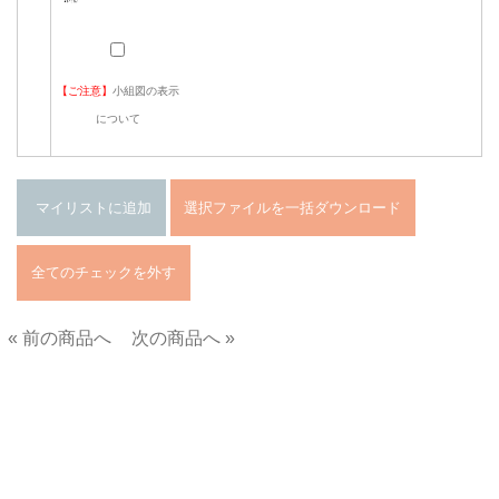
【ご注意】
小組図の表示
について
« 前の商品へ
次の商品へ »
■