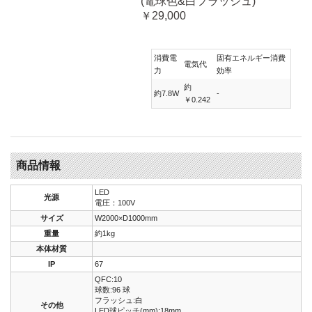
(電球色&白フラッシュ)
￥29,000
消費電
固有エネルギー消費
電気代
力
効率
約
約7.8W
-
￥0.242
商品情報
LED
光源
電圧：100V
サイズ
W2000×D1000mm
重量
約1kg
本体材質
IP
67
QFC:10
球数:96 球
フラッシュ:白
その他
LED球ピッチ(mm):18mm