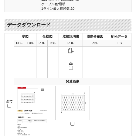
ケーブル色:透明
1ライン最大接続数:10
データダウンロード
姿図
仕様図
取扱説明書
照度分布図
配光データ
PDF
DXF
PDF
DXF
PDF
PDF
IES
関連画像
全て