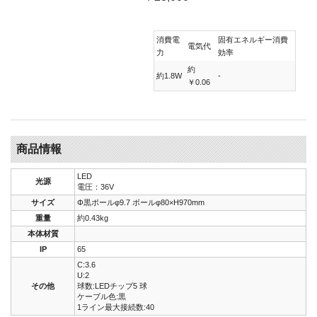
消費電
固有エネルギー消費
電気代
力
効率
約
約1.8W
-
￥0.06
商品情報
LED
光源
電圧：36V
サイズ
Φ黒ポールφ9.7 ボールφ80×H970mm
重量
約0.43kg
本体材質
IP
65
C:3.6
U:2
その他
球数:LEDチップ5 球
ケーブル色:黒
1ライン最大接続数:40