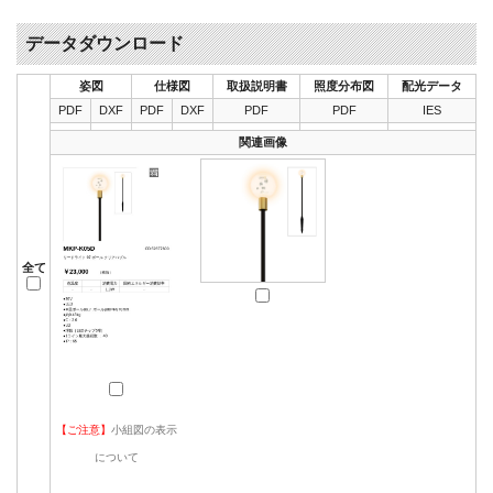
データダウンロード
姿図
仕様図
取扱説明書
照度分布図
配光データ
PDF
DXF
PDF
DXF
PDF
PDF
IES
関連画像
全て
【ご注意】
小組図の表示
について