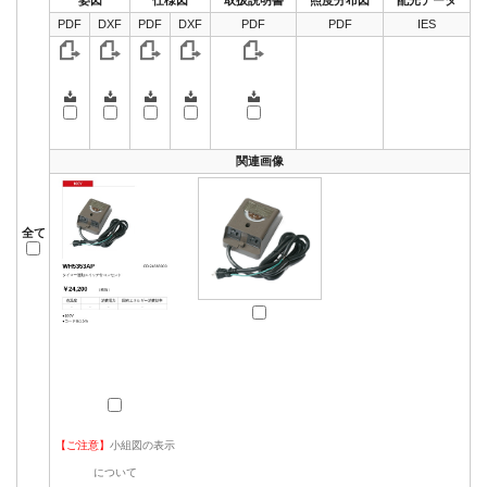
PDF
DXF
PDF
DXF
PDF
PDF
IES
関連画像
全て
【ご注意】
小組図の表示
について