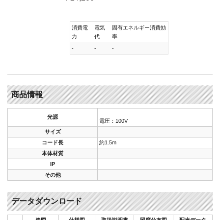
消費電
電気
固有エネルギー消費効
力
代
率
-
-
-
商品情報
光源
電圧：100V
サイズ
コード長
約1.5m
本体材質
IP
その他
データダウンロード
姿図
仕様図
取扱説明書
照度分布図
配光データ