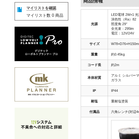
商品情報
マイリストを確認
LED電球 2W×1 
マイリスト数
0
商品
演色性（Ra）82
光源
照度角:29°
全光束：295lm
電圧：12V/24V
サイズ
W78×D76×H150
重量
約0.45kg
コード長
約2m
アルミ シルバー
本体材質
ガラス
IP
IP44
耐塩
重耐塩塗装
付属品
六角レンチ(対辺4