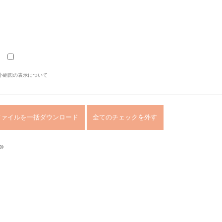
小組図の表示について
»