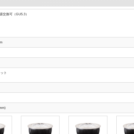
光源交換可（GU5.3）
mm
マット
mm)