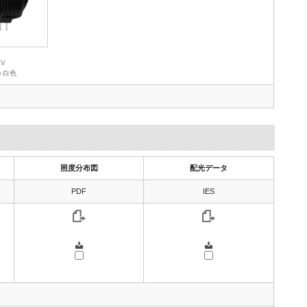
4V
3) 白色
照度分布図
配光データ
PDF
IES