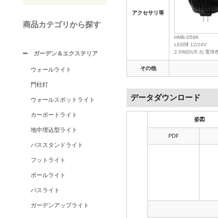
アクセサリ等
商品カテゴリから探す
HMB-D59K
LED球 12/24V
2.0W(GU5.3) 電球
ガーデン＆エクステリア
その他
ウォールライト
門柱灯
データダウンロード
ウォールスポットライト
カーポートライト
姿図
地中埋込型ライト
PDF
パススタンドライト
フットライト
ポールライト
パスライト
ガーデンアップライト