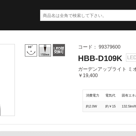
コード： 99379600
HBB-D109K
LE
ガーデンアップライト ミオ 
￥19,400
消費電力
電気代
固有エネ
約2.0W
約￥15
132.5lm/