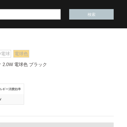
D電球
電球色
2.0W 電球色 ブラック
ルギー消費効率
W