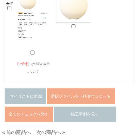
全て
【ご注意】
小組図の表示
について
« 前の商品へ
次の商品へ »