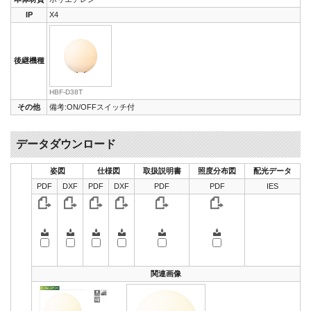
IP
X4
後継機種
HBF-D38T
その他
備考:ON/OFFスイッチ付
データダウンロード
姿図
仕様図
取扱説明書
照度分布図
配光データ
PDF
DXF
PDF
DXF
PDF
PDF
IES
関連画像