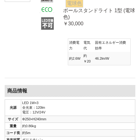
電球色
ボールスタンドライト 1型 (電球
色)
￥30,000
消費電
電気
固有エネルギー消費
力
代
効率
約
約2.6W
46.2lm/W
￥20
商品情報
LED 1W×3
光源
全光束：120lm
電圧：12V/24V
サイズ
Φ250×H240mm
重量
約0.86kg
コード長
約5m
本体材質
ポリエチレン