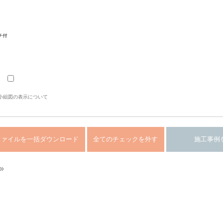
小組図の表示について
»