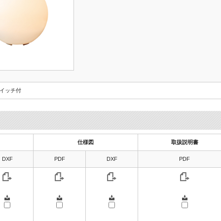
スイッチ付
仕様図
取扱説明書
DXF
PDF
DXF
PDF