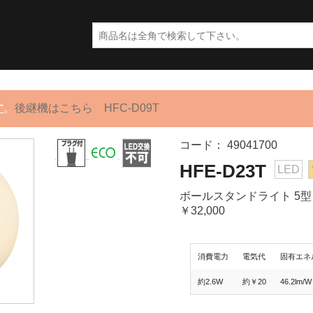
す
。
後継機はこちら HFC-D09T
コード： 49041700
HFE-D23T
LED
ボールスタンドライト 5型 1
￥32,000
消費電力
電気代
固有エネ
約2.6W
約￥20
46.2lm/W