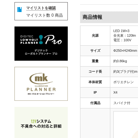
マイリストを確認
マイリスト数
0
商品
商品情報
LED 1W×3
光源
全光束：120lm
電圧：100V
サイズ
Φ250×H240mm
重量
約0.86kg
コード長
約3(プラグ付)m
本体材質
ポリエチレン
IP
X4
付属品
スパイク付