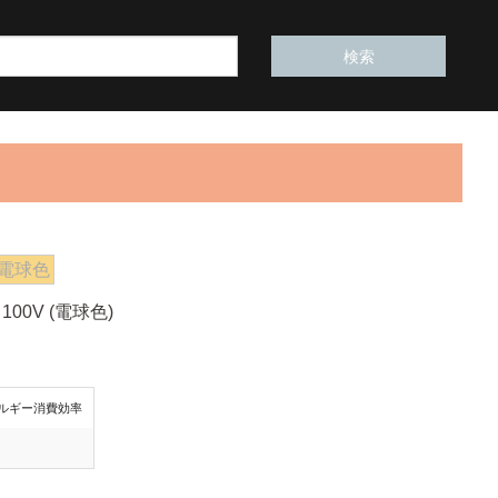
電球色
00V (電球色)
ルギー消費効率