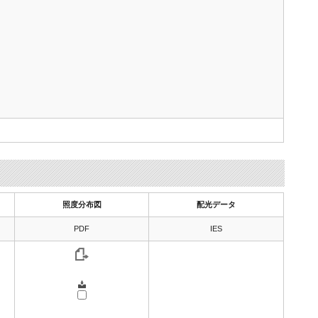
照度分布図
配光データ
PDF
IES