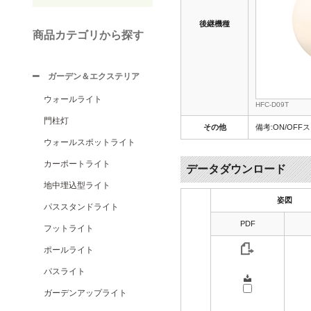
後継機種
商品カテゴリから探す
ガーデン＆エクステリア
ウォールライト
HFC-D09T
門柱灯
その他
備考:ON/OFF
ウォールスポットライト
カーポートライト
データダウンロード
地中埋込型ライト
姿図
パススタンドライト
PDF
フットライト
ポールライト
パスライト
ガーデンアップライト