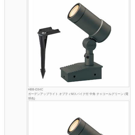
HBB-D34C
ガーデンアップライト オプティMスパイク付 中角 チャコールグリーン (電
球色)