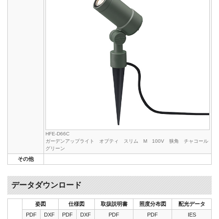
HFE-D66C
ガーデンアップライト オプティ スリム M 100V 狭角 チャコール
グリーン
その他
データダウンロード
姿図
仕様図
取扱説明書
照度分布図
配光データ
PDF
DXF
PDF
DXF
PDF
PDF
IES