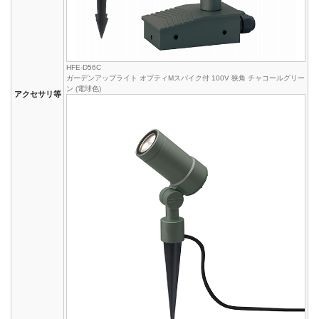
HFE-D56C
ガーデンアップライト オプティMスパイク付 100V 狭角 チャコールグリー
ン (電球色)
アクセサリ等