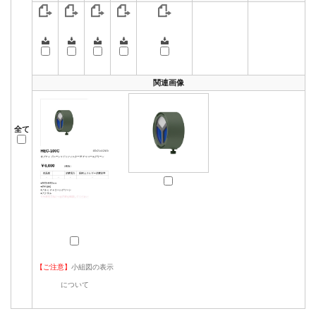
関連画像
全て
【ご注意】
小組図の表示
について