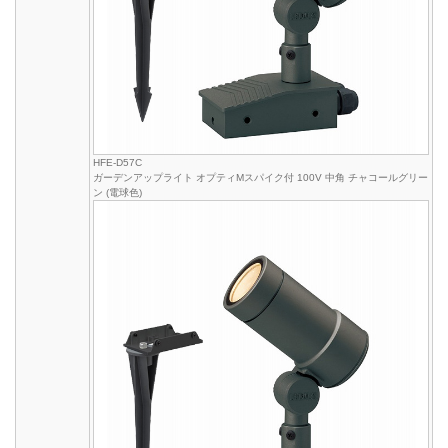
HFE-D57C
ガーデンアップライト オプティMスパイク付 100V 中角 チャコールグリー
ン (電球色)