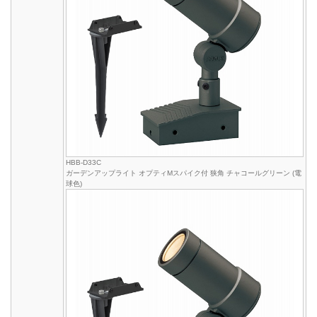
HBB-D33C
ガーデンアップライト オプティMスパイク付 狭角 チャコールグリーン (電
球色)