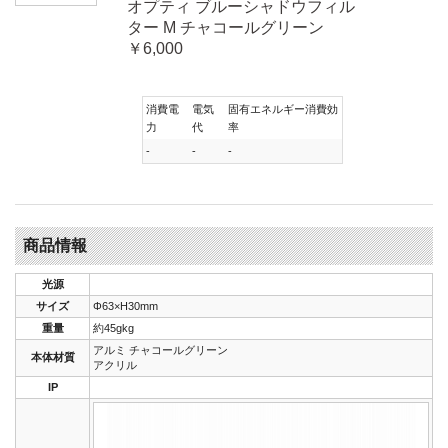
オプティ ブルーシャドウフィル
ター M チャコールグリーン
￥6,000
消費電
電気
固有エネルギー消費効
力
代
率
-
-
-
商品情報
光源
サイズ
Φ63×H30mm
重量
約45gkg
アルミ チャコールグリーン
本体材質
アクリル
IP