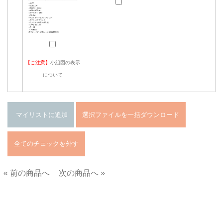
【ご注意】
小組図の表示
について
« 前の商品へ
次の商品へ »
■