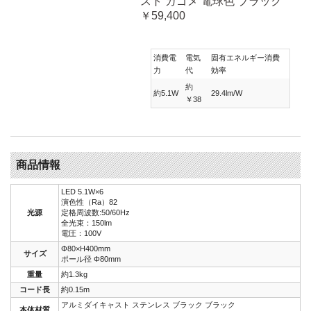
スト カゴメ 電球色 ブラック
￥59,400
消費電
電気
固有エネルギー消費
力
代
効率
約
約5.1W
29.4lm/W
￥38
商品情報
LED 5.1W×6
演色性（Ra）82
光源
定格周波数:50/60Hz
全光束：150lm
電圧：100V
Φ80×H400mm
サイズ
ポール径 Φ80mm
重量
約1.3kg
コード長
約0.15m
アルミダイキャスト ステンレス ブラック ブラック
本体材質