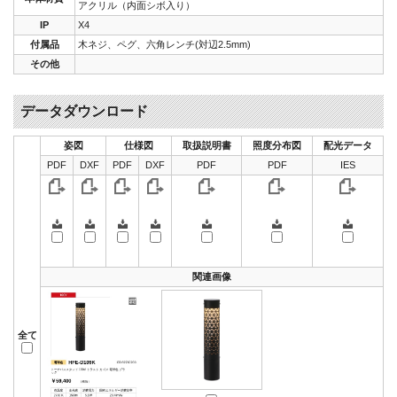
アクリル（内面シボ入り）
IP
X4
付属品
木ネジ、ペグ、六角レンチ(対辺2.5mm)
その他
データダウンロード
姿図
仕様図
取扱説明書
照度分布図
配光データ
PDF
DXF
PDF
DXF
PDF
PDF
IES
関連画像
全て