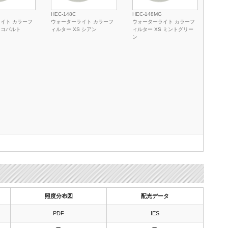
HEC-148C
HEC-148MG
イト カラーフ
ウォーターライト カラーフ
ウォーターライト カラーフ
 コバルト
ィルター XS シアン
ィルター XS ミントグリー
ン
照度分布図
配光データ
PDF
IES