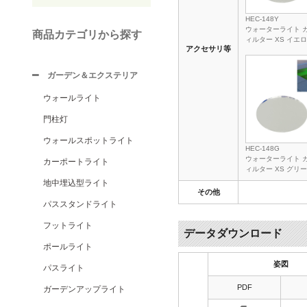
HEC-148Y
ウォーターライト 
商品カテゴリから探す
ィルター XS イエ
アクセサリ等
ガーデン＆エクステリア
ウォールライト
門柱灯
ウォールスポットライト
HEC-148G
ウォーターライト 
カーポートライト
ィルター XS グリ
地中埋込型ライト
その他
パススタンドライト
フットライト
データダウンロード
ポールライト
姿図
パスライト
PDF
ガーデンアップライト