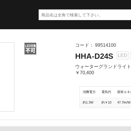
コード： 99514100
HHA-D24S
LED
ウォーターグランドライト 
￥70,400
消費電力
電気代
固有エネ
約1.3W
約￥10
47.7lm/W