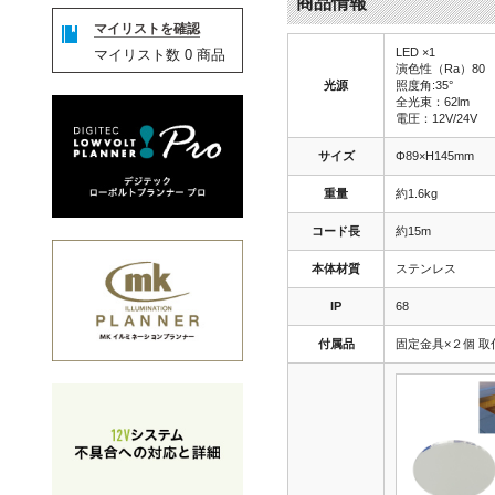
商品情報
マイリストを確認
LED ×1
マイリスト数
0
商品
演色性（Ra）80
光源
照度角:35°
全光束：62lm
電圧：12V/24V
サイズ
Φ89×H145mm
重量
約1.6kg
コード長
約15m
本体材質
ステンレス
IP
68
付属品
固定金具×２個 取