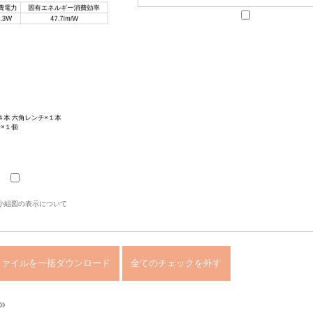
小組図の表示について
»