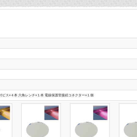
付ビス×４本 六角レンチ×１本 電線保護管接続コネクター×１個