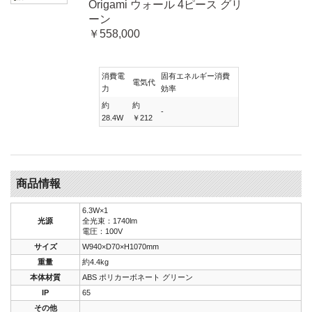
Origami ウォール 4ピース グリ
ーン
￥558,000
消費電
固有エネルギー消費
電気代
力
効率
約
約
-
28.4W
￥212
商品情報
6.3W×1
光源
全光束：1740lm
電圧：100V
サイズ
W940×D70×H1070mm
重量
約4.4kg
本体材質
ABS ポリカーボネート グリーン
IP
65
その他