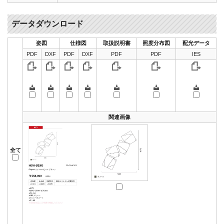
データダウンロード
姿図
仕様図
取扱説明書
照度分布図
配光データ
PDF
DXF
PDF
DXF
PDF
PDF
IES
関連画像
全て