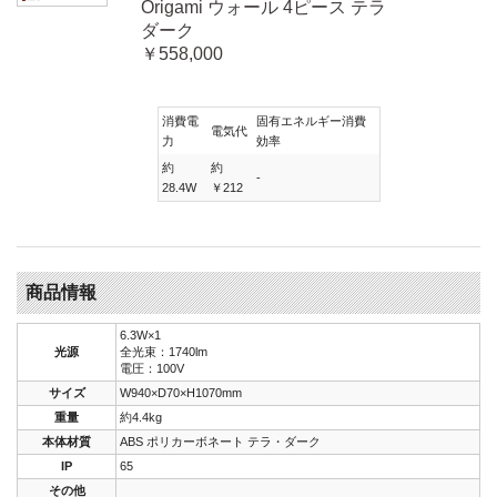
Origami ウォール 4ピース テラ
ダーク
￥558,000
消費電
固有エネルギー消費
電気代
力
効率
約
約
-
28.4W
￥212
商品情報
6.3W×1
光源
全光束：1740lm
電圧：100V
サイズ
W940×D70×H1070mm
重量
約4.4kg
本体材質
ABS ポリカーボネート テラ・ダーク
IP
65
その他