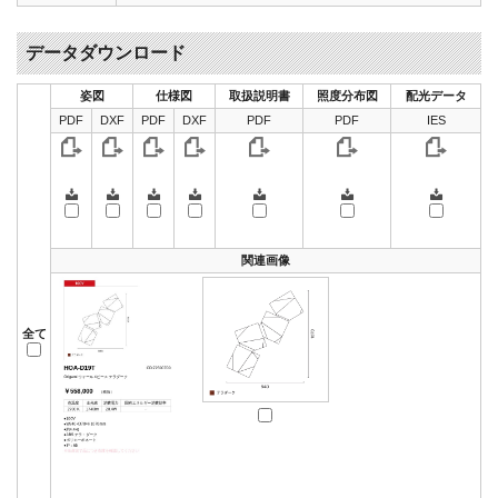
データダウンロード
姿図
仕様図
取扱説明書
照度分布図
配光データ
PDF
DXF
PDF
DXF
PDF
PDF
IES
関連画像
全て