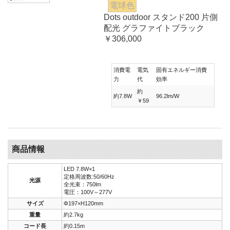
電球色
Dots outdoor スタンド200 片側
配光 グラファイトブラック
￥306,000
消費電
電気
固有エネルギー消費
力
代
効率
約
約7.8W
96.2lm/W
￥59
商品情報
LED 7.8W×1
定格周波数:50/60Hz
光源
全光束：750lm
電圧：100V～277V
サイズ
Φ197×H120mm
重量
約2.7kg
コード長
約0.15m