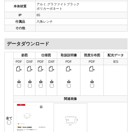
アルミ グラファイトブラック
本体材質
ポリカーボネート
IP
65
付属品
六角レンチ
その他
データダウンロード
姿図
仕様図
取扱説明書
照度分布図
配光データ
PDF
DXF
PDF
DXF
PDF
PDF
IES
関連画像
全て