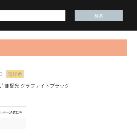
D
電球色
ド150 片側配光 グラファイトブラック
ルギー消費効率