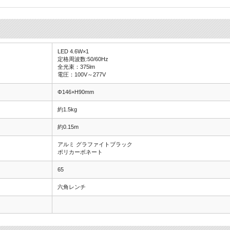
LED 4.6W×1
定格周波数:50/60Hz
全光束：375lm
電圧：100V～277V
Φ146×H90mm
約1.5kg
約0.15m
アルミ グラファイトブラック
ポリカーボネート
65
六角レンチ