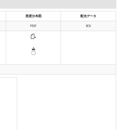
照度分布図
配光データ
PDF
IES