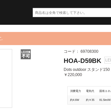
す
。
コード： 69708300
HOA-D59BK
LE
Dots outdoor スタン
￥220,000
消費電力
電気代
固有エネ
約4.6W
約￥35
81.5lm/W