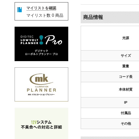
マイリストを確認
マイリスト数
0
商品
商品情報
光源
サイズ
重量
コード長
本体材質
IP
付属品
その他