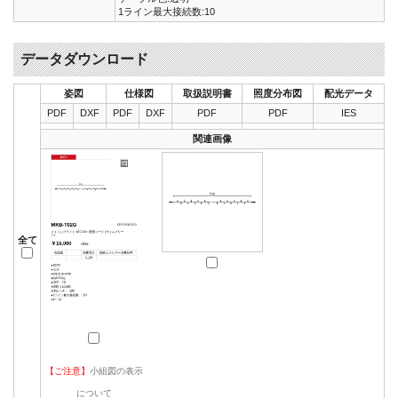
1ライン最大接続数:10
データダウンロード
姿図
仕様図
取扱説明書
照度分布図
配光データ
PDF
DXF
PDF
DXF
PDF
PDF
IES
関連画像
全て
【ご注意】
小組図の表示
について