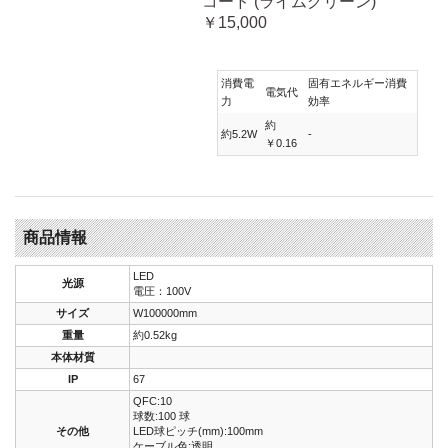
コード (ライムグリーン)
￥15,000
消費電
固有エネルギー消費
電気代
力
効率
約
約5.2W
-
￥0.16
商品情報
LED
光源
電圧：100V
サイズ
W100000mm
重量
約0.52kg
本体材質
IP
67
QFC:10
球数:100 球
その他
LED球ピッチ(mm):100mm
ケーブル色:透明