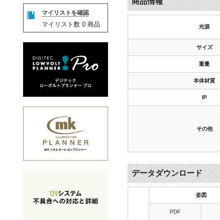
商品情報
マイリストを確認
マイリスト数
0
商品
光源
サイズ
重量
本体材質
IP
その他
データダウンロード
姿図
PDF