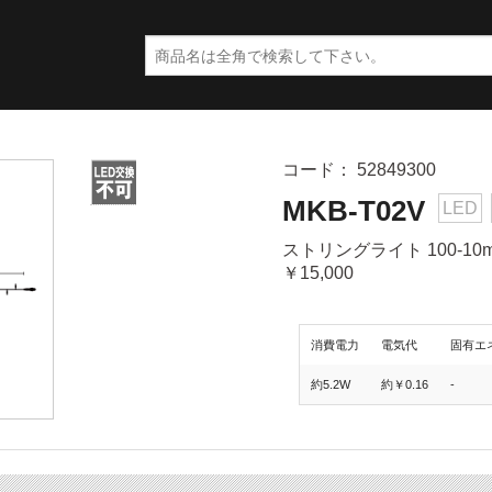
コード： 52849300
MKB-T02V
LED
ストリングライト 100-1
￥15,000
消費電力
電気代
固有エ
約5.2W
約￥0.16
-