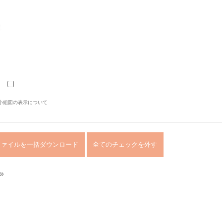
小組図の表示について
»