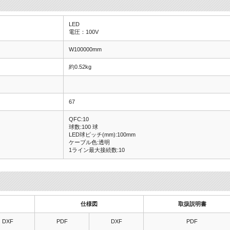
LED
電圧：100V
W100000mm
約0.52kg
67
QFC:10
球数:100 球
LED球ピッチ(mm):100mm
ケーブル色:透明
1ライン最大接続数:10
仕様図
取扱説明書
DXF
PDF
DXF
PDF