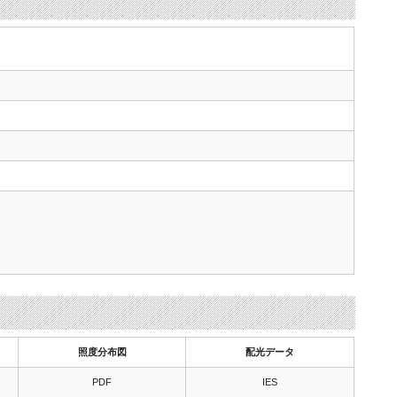
照度分布図
配光データ
PDF
IES